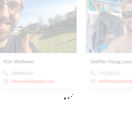
Kim Wollesen
Steffen Maag Laur
22864610
71723555
kim.wolle@gmail.com
steffenlauritze