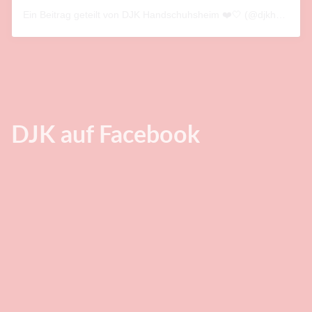
Ein Beitrag geteilt von DJK Handschuhsheim ❤️🤍 (@djkhandschuhsheim)
DJK auf Facebook