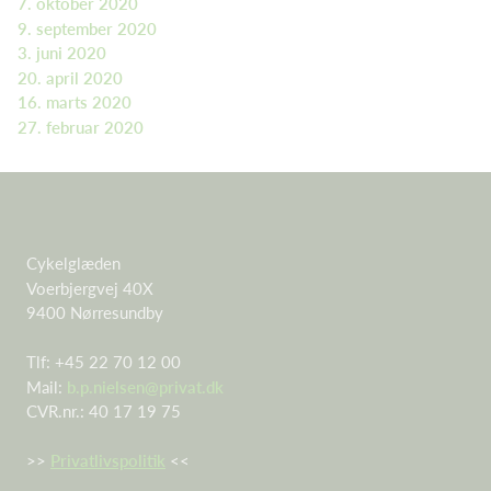
7. oktober 2020
9. september 2020
3. juni 2020
20. april 2020
16. marts 2020
27. februar 2020
Cykelglæden
Voerbjergvej 40X
9400 Nørresundby
Tlf: +45 22 70 12 00
Mail:
b.p.nielsen@privat.dk
CVR.nr.: 40 17 19 75
>>
Privatlivspolitik
<<