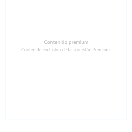
Contenido premium
Contenido exclusivo de la la versión Premium.