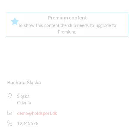
Premium content
There are currently no current sponsors
To show this content the club needs to upgrade to
Premium.
Bachata Śląska
Śląska
Gdynia
demo@holdsport.dk
12345678