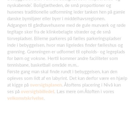
nyskabende’. Boligtætheden, de små proportioner og
husenes traditionelle udformning leder tanken hen på gamle
danske bymiljøer eller byer i middelhavsregionen.
Adgangen til gårdhavehusene med de gule murværk og røde
tegltage sker fra de klinkebelagte stræder og de små
torvepladser. Bilerne parkeres på fælles parkeringspladser
inde i bebyggelsen, hvor man ligeledes finder fælleshus og
grønning. Grønningen er udformet til opholds- og legeplads
for børn og voksne. Hertil kommer andre faciliteter som
tennisbane, basketball område m.m..
Første gang man skal finde rundt i bebyggelsen, kan den
opleves som lidt af en labyrint. Det kan derfor være en hjælp
at kigge på
oversigtsplanen
. Åtoftens placering i Nivå kan
ses på
oversigtsbilledet
. Læs mere om Åtoften i vores
velkomstskrivelse
.