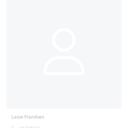
Lasse Frandsen
61719261