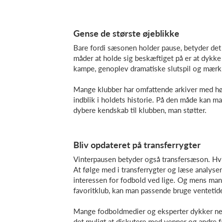
Gense de største øjeblikke
Bare fordi sæsonen holder pause, betyder det i
måder at holde sig beskæftiget på er at dykke 
kampe, genoplev dramatiske slutspil og mærk s
Mange klubber har omfattende arkiver med høj
indblik i holdets historie. På den måde kan m
dybere kendskab til klubben, man støtter.
Bliv opdateret på transferrygter
Vinterpausen betyder også transfersæson. Hvi
At følge med i transferrygter og læse analyse
interessen for fodbold ved lige. Og mens man
favoritklub, kan man passende bruge ventetid
Mange fodboldmedier og eksperter dykker ned i 
det muligt at diskutere med venner og andre f