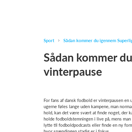
Sport
Sådan kommer du igennem Superli
Sådan kommer du
vinterpause
For fans af dansk fodbold er vinterpausen en u
ugerne føles lange uden kampene, man normalt
hold, kan det være svært at finde noget, der 
holde fodboldstemningen i live på, mens man v
lytte til fodboldpodcasts eller finde en ny fo
hvor spændingen stadig er i fokus.