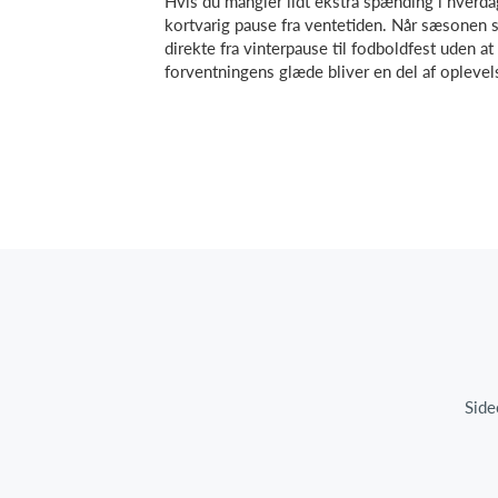
Hvis du mangler lidt ekstra spænding i hverda
kortvarig pause fra ventetiden. Når sæsonen st
direkte fra vinterpause til fodboldfest uden at
forventningens glæde bliver en del af oplevel
Side