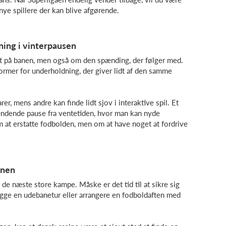
nye spillere der kan blive afgørende.
ing i vinterpausen
et på banen, men også om den spænding, der følger med.
ormer for underholdning, der giver lidt af den samme
, mens andre kan finde lidt sjov i interaktive spil. Et
ændende pause fra ventetiden, hvor man kan nyde
om at erstatte fodbolden, men om at have noget at fordrive
onen
de næste store kampe. Måske er det tid til at sikre sig
lægge en udebanetur eller arrangere en fodboldaften med