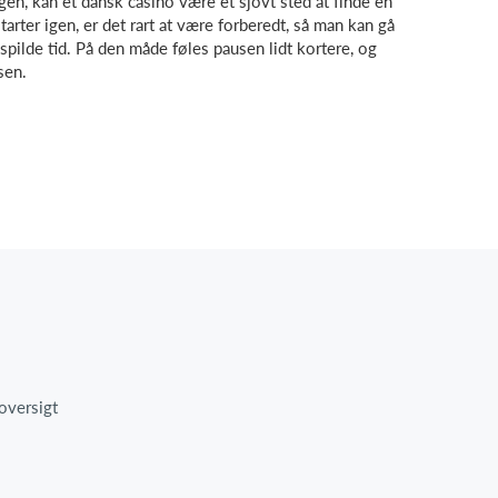
gen, kan et dansk casino være et sjovt sted at finde en
arter igen, er det rart at være forberedt, så man kan gå
 spilde tid. På den måde føles pausen lidt kortere, og
sen.
oversigt