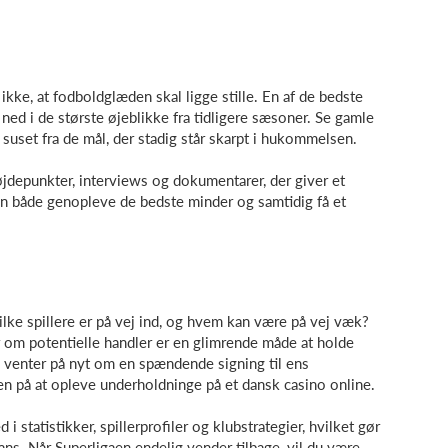
kke, at fodboldglæden skal ligge stille. En af de bedste
ned i de største øjeblikke fra tidligere sæsoner. Se gamle
uset fra de mål, der stadig står skarpt i hukommelsen.
depunkter, interviews og dokumentarer, der giver et
an både genopleve de bedste minder og samtidig få et
lke spillere er på vej ind, og hvem kan være på vej væk?
r om potentielle handler er en glimrende måde at holde
 venter på nyt om en spændende signing til ens
en på at opleve underholdninge på et dansk casino online.
statistikker, spillerprofiler og klubstrategier, hvilket gør
ans. Når Superligaen endelig vender tilbage, vil du være