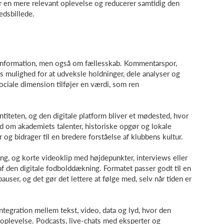
 en mere relevant oplevelse og reducerer samtidig den
edsbillede.
information, men også om fællesskab. Kommentarspor,
 mulighed for at udveksle holdninger, dele analyser og
ociale dimension tilføjer en værdi, som ren
titeten, og den digitale platform bliver et mødested, hvor
ld om akademiets talenter, historiske opgør og lokale
 og bidrager til en bredere forståelse af klubbens kultur.
ing, og korte videoklip med højdepunkter, interviews eller
af den digitale fodbolddækning. Formatet passer godt til en
user, og det gør det lettere at følge med, selv når tiden er
ntegration mellem tekst, video, data og lyd, hvor den
oplevelse. Podcasts, live-chats med eksperter og