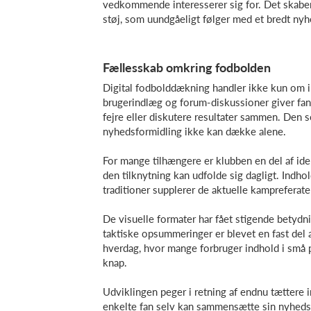
vedkommende interesserer sig for. Det skaber
støj, som uundgåeligt følger med et bredt nyh
Fællesskab omkring fodbolden
Digital fodbolddækning handler ikke kun om 
brugerindlæg og forum-diskussioner giver fans
fejre eller diskutere resultater sammen. Den s
nyhedsformidling ikke kan dække alene.
For mange tilhængere er klubben en del af iden
den tilknytning kan udfolde sig dagligt. Indho
traditioner supplerer de aktuelle kampreferater
De visuelle formater har fået stigende betydn
taktiske opsummeringer er blevet en fast del 
hverdag, hvor mange forbruger indhold i små pa
knap.
Udviklingen peger i retning af endnu tættere i
enkelte fan selv kan sammensætte sin nyheds