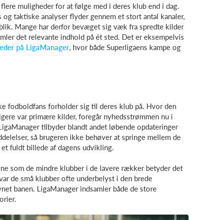
flere muligheder for at følge med i deres klub end i dag.
s og taktiske analyser flyder gennem et stort antal kanaler,
blik. Mange har derfor bevæget sig væk fra spredte kilder
samler det relevante indhold på ét sted. Det er eksempelvis
heder på LigaManager
, hvor både Superligaens kampe og
e fodboldfans forholder sig til deres klub på. Hvor den
ligere var primære kilder, foregår nyhedsstrømmen nu i
. LigaManager tilbyder blandt andet løbende opdateringer
eddelelser, så brugeren ikke behøver at springe mellem de
et fuldt billede af dagens udvikling.
vne som de mindre klubber i de lavere rækker betyder det
 var de små klubber ofte underbelyst i den brede
vnet banen. LigaManager indsamler både de store
orier.