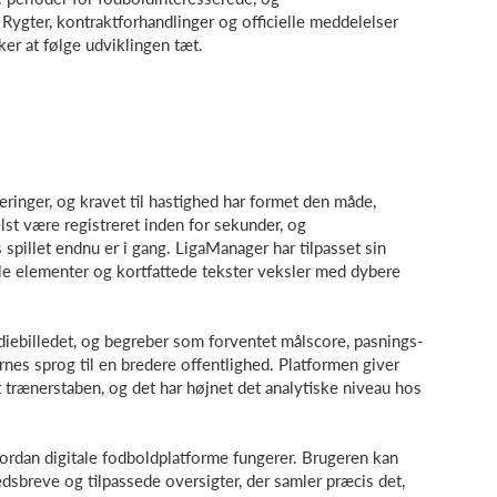
 Rygter, kontraktforhandlinger og officielle meddelelser
ker at følge udviklingen tæt.
ringer, og kravet til hastighed har formet den måde,
lst være registreret inden for sekunder, og
spillet endnu er i gang. LigaManager har tilpasset sin
elle elementer og kortfattede tekster veksler med dybere
ediebilledet, og begreber som forventet målscore, pasnings-
rnes sprog til en bredere offentlighed. Platformen giver
dt trænerstaben, og det har højnet det analytiske niveau hos
hvordan digitale fodboldplatforme fungerer. Brugeren kan
dsbreve og tilpassede oversigter, der samler præcis det,