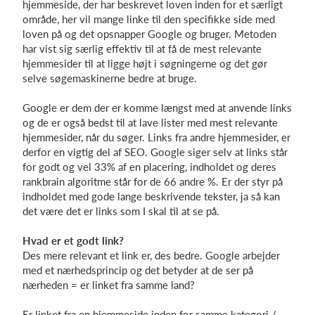
hjemmeside, der har beskrevet loven inden for et særligt
område, her vil mange linke til den specifikke side med
loven på og det opsnapper Google og bruger. Metoden
har vist sig særlig effektiv til at få de mest relevante
hjemmesider til at ligge højt i søgningerne og det gør
selve søgemaskinerne bedre at bruge.
Google er dem der er komme længst med at anvende links
og de er også bedst til at lave lister med mest relevante
hjemmesider, når du søger. Links fra andre hjemmesider, er
derfor en vigtig del af SEO. Google siger selv at links står
for godt og vel 33% af en placering, indholdet og deres
rankbrain algoritme står for de 66 andre %. Er der styr på
indholdet med gode lange beskrivende tekster, ja så kan
det være det er links som I skal til at se på.
Hvad er et godt link?
Des mere relevant et link er, des bedre. Google arbejder
med et nærhedsprincip og det betyder at de ser på
nærheden = er linket fra samme land?
Er linket fra en hjemmeside inden for samme kategori /