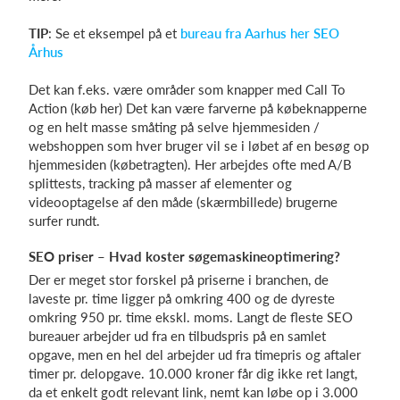
TIP
: Se et eksempel på et
bureau fra Aarhus her SEO
Århus
Det kan f.eks. være områder som knapper med Call To
Action (køb her) Det kan være farverne på købeknapperne
og en helt masse småting på selve hjemmesiden /
webshoppen som hver bruger vil se i løbet af en besøg op
hjemmesiden (købetragten). Her arbejdes ofte med A/B
splittests, tracking på masser af elementer og
videooptagelse af den måde (skærmbillede) brugerne
surfer rundt.
SEO priser – Hvad koster søgemaskineoptimering?
Der er meget stor forskel på priserne i branchen, de
laveste pr. time ligger på omkring 400 og de dyreste
omkring 950 pr. time ekskl. moms. Langt de fleste SEO
bureauer arbejder ud fra en tilbudspris på en samlet
opgave, men en hel del arbejder ud fra timepris og aftaler
timer pr. delopgave. 10.000 kroner får dig ikke ret langt,
da et enkelt godt relevant link, nemt kan løbe op i 3.000