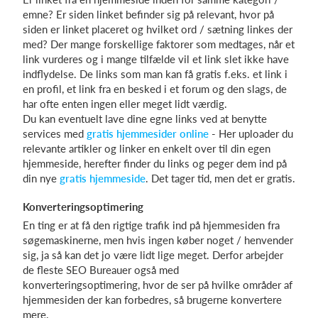
emne? Er siden linket befinder sig på relevant, hvor på
siden er linket placeret og hvilket ord / sætning linkes der
med? Der mange forskellige faktorer som medtages, når et
link vurderes og i mange tilfælde vil et link slet ikke have
indflydelse. De links som man kan få gratis f.eks. et link i
en profil, et link fra en besked i et forum og den slags, de
har ofte enten ingen eller meget lidt værdig.
Du kan eventuelt lave dine egne links ved at benytte
services med
gratis hjemmesider online
- Her uploader du
relevante artikler og linker en enkelt over til din egen
hjemmeside, herefter finder du links og peger dem ind på
din nye
gratis hjemmeside
. Det tager tid, men det er gratis.
Konverteringsoptimering
En ting er at få den rigtige trafik ind på hjemmesiden fra
søgemaskinerne, men hvis ingen køber noget / henvender
sig, ja så kan det jo være lidt lige meget. Derfor arbejder
de fleste SEO Bureauer også med
konverteringsoptimering, hvor de ser på hvilke områder af
hjemmesiden der kan forbedres, så brugerne konvertere
mere.