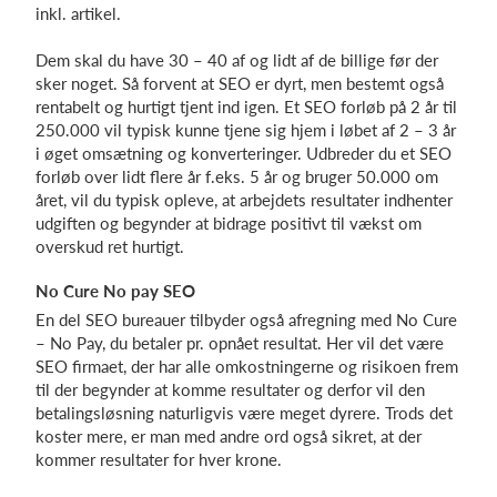
inkl. artikel.
Dem skal du have 30 – 40 af og lidt af de billige før der
sker noget. Så forvent at SEO er dyrt, men bestemt også
rentabelt og hurtigt tjent ind igen. Et SEO forløb på 2 år til
250.000 vil typisk kunne tjene sig hjem i løbet af 2 – 3 år
i øget omsætning og konverteringer. Udbreder du et SEO
forløb over lidt flere år f.eks. 5 år og bruger 50.000 om
året, vil du typisk opleve, at arbejdets resultater indhenter
udgiften og begynder at bidrage positivt til vækst om
overskud ret hurtigt.
No Cure No pay SEO
En del SEO bureauer tilbyder også afregning med No Cure
– No Pay, du betaler pr. opnået resultat. Her vil det være
SEO firmaet, der har alle omkostningerne og risikoen frem
til der begynder at komme resultater og derfor vil den
betalingsløsning naturligvis være meget dyrere. Trods det
koster mere, er man med andre ord også sikret, at der
kommer resultater for hver krone.