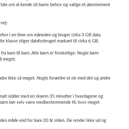
r tale om at kende sit barns behov og vælge et abonnement
vej:
telefon i en time om måneden og bruger cirka 3 GB data.
e klasse stiger dataforbruget markant til cirka 6 GB.
 fra barn til barn. Alle børn er forskellige. Nogle børn
så meget.
re ikke så meget. Nogle forældre er ok med det og andre
imalt sidder med en skærm 35 minutter i hverdagene og
e børn bør selv være medbestemmende til, hvor meget
anden måde end for bare 20 år siden. De render ikke ud og