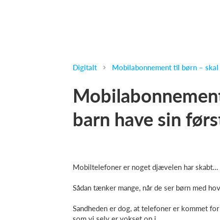
Digitalt
Mobilabonnement til børn – skal 
Mobilabonnement t
barn have sin før
Mobiltelefoner er noget djævelen har skabt…
Sådan tænker mange, når de ser børn med hove
Sandheden er dog, at telefoner er kommet for at
som vi selv er vokset op i.