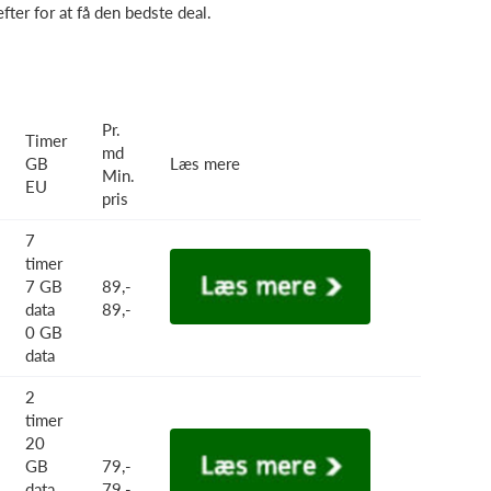
fter for at få den bedste deal.
Pr.
Timer
md
GB
Læs mere
Min.
EU
pris
7
timer
7 GB
89,-
data
89,-
0 GB
data
2
timer
20
GB
79,-
data
79,-