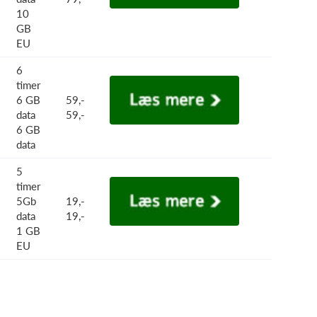
10
GB
EU
6
timer
6 GB
59,-
data
59,-
6 GB
data
5
timer
5Gb
19,-
data
19,-
1 GB
EU