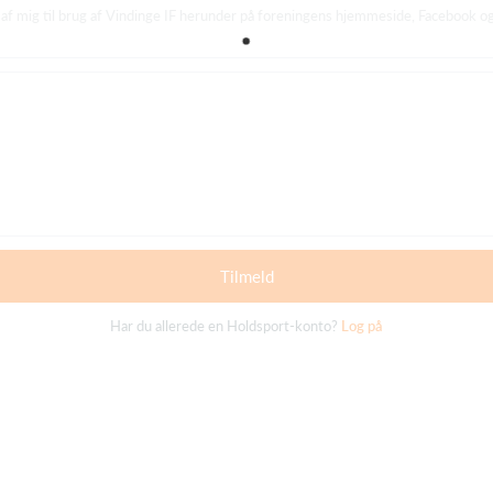
af mig til brug af Vindinge IF herunder på foreningens hjemmeside, Facebook og 
Tilmeld
Har du allerede en Holdsport-konto?
Log på