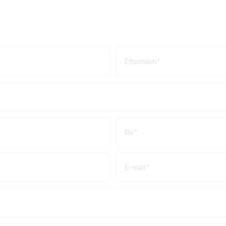
Efternavn
By
E-mail