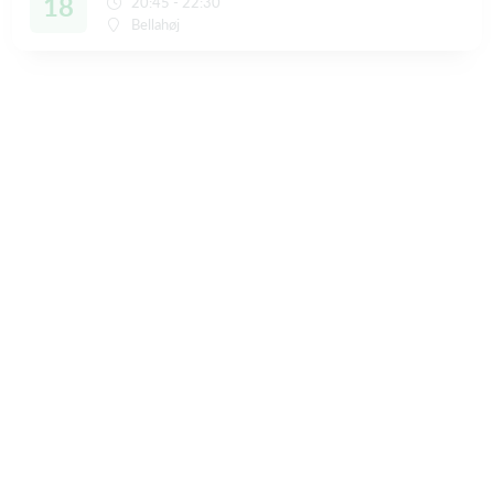
18
20:45 - 22:30
Bellahøj