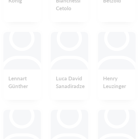
König
Bianchessi
Betzold
Cetolo
Lennart
Luca David
Henry
Günther
Sanadiradze
Leuzinger