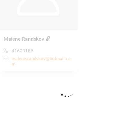
Malene Randskov 🔓
41603189
malene.randskov@hotmail.co
m