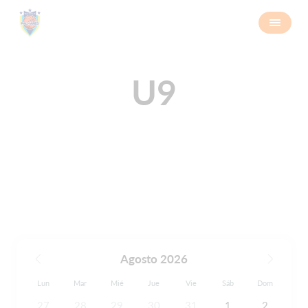
U9
Agosto 2026
Lun
Mar
Mié
Jue
Vie
Sáb
Dom
27
28
29
30
31
1
2