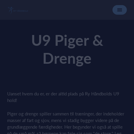
U9 Piger &
Drenge
Uanset hvem du er, er der altid plads på Ry Håndbolds U9
hold!
Piger og drenge spiller sammen til træninger, der indeholder
masser af fart og sjov, mens vi stadig bygger videre på de
grundlæggende færdigheder. Her begynder vi også at spille
på de små mål, så børnene kan føle sig som "de store." Leg