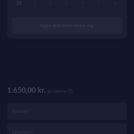
31
1
2
3
4
5
6
Ingen aktiviteter denne dag
1.650,00 kr.
pr. sæson
Fornavn
Efternavn