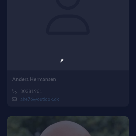
Anders Hermansen
30381961
ahe76@outlook.dk