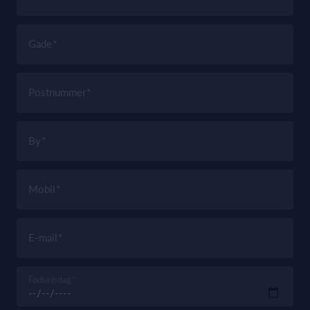
Gade
Postnummer
By
Mobil
E-mail
Fødselsdag