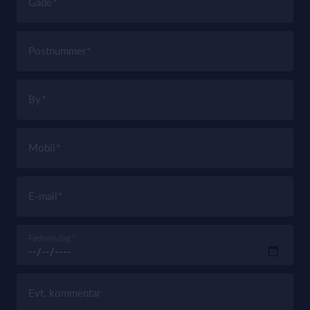
Gade
Postnummer
By
Mobil
E-mail
Fødselsdag
Evt. kommentar