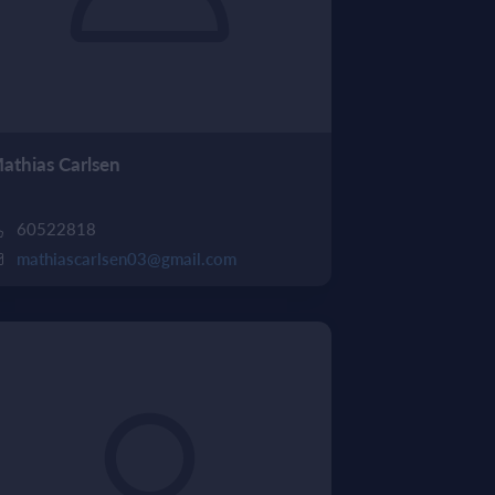
athias Carlsen
60522818
mathiascarlsen03@gmail.com