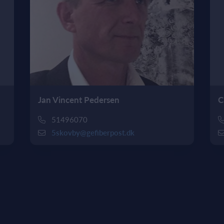
Jan Vincent Pedersen
C
51496070
5skovby@gefiberpost.dk