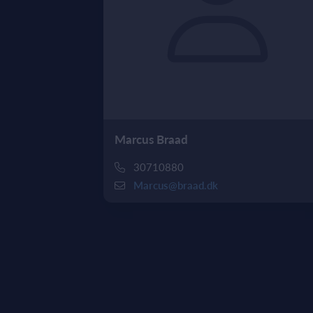
Marcus Braad
30710880
Marcus@braad.dk