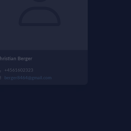
hristian Berger
+4561602323
berger8464@gmail.com