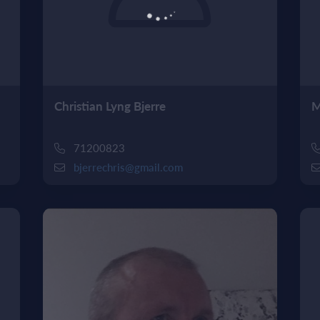
Christian Lyng Bjerre
M
71200823
bjerrechris@gmail.com