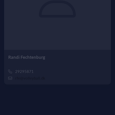
Randi Fechtenburg
29295871
rfe@volleyball.dk