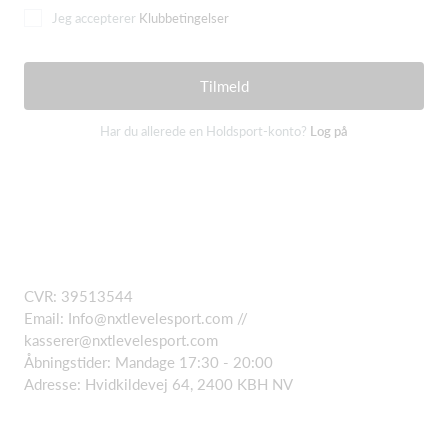
Jeg accepterer
Klubbetingelser
Tilmeld
Har du allerede en Holdsport-konto?
Log på
CVR: 39513544
Email:
Info@nxtlevelesport.com
//
kasserer@nxtlevelesport.com
Åbningstider: Mandage 17:30 - 20:00
Adresse: Hvidkildevej 64, 2400 KBH NV