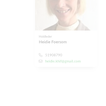
Holdleder
Heidie Foersom
51908790
heidie.khif@gmail.com