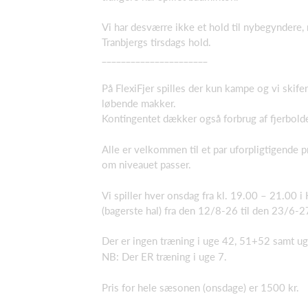
Vi har desværre ikke et hold til nybegyndere, 
Tranbjergs tirsdags hold.
______________________
På FlexiFjer spilles der kun kampe og vi skifer
løbende makker.
Kontingentet dækker også forbrug af fjerbold
Alle er velkommen til et par uforpligtigende 
om niveauet passer.
Vi spiller hver onsdag fra kl. 19.00 – 21.00 i
(bagerste hal) fra den 12/8-26 til den 23/6-2
Der er ingen træning i uge 42, 51+52 samt u
NB: Der ER træning i uge 7.
Pris for hele sæsonen (onsdage) er 1500 kr.