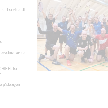
men henviser til
e.
prøvetimer og se
 KHIF Hallen
7.
ge påskeugen.