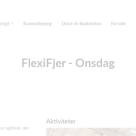
rsigt
Baneudlejning
Drive-In Badminton
Forside
FlexiFjer - Onsdag
Aktiviteter
or spillere, der