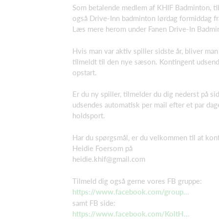
Som betalende medlem af KHIF Badminton, ti
også Drive-Inn badminton lørdag formiddag f
Læs mere herom under Fanen Drive-In Badmi
Hvis man var aktiv spiller sidste år, bliver ma
tilmeldt til den nye sæson. Kontingent udsend
opstart.
Er du ny spiller, tilmelder du dig nederst på s
udsendes automatisk per mail efter et par dag
holdsport.
Har du spørgsmål, er du velkommen til at kon
Heidie Foersom på
heidie.khif@gmail.com
Tilmeld dig også gerne vores FB gruppe:
https://www.facebook.com/group...
samt FB side:
https://www.facebook.com/KoltH...