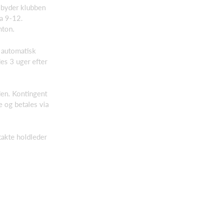
lbyder klubben
ra 9-12.
nton.
n automatisk
es 3 uger efter
iden. Kontingent
e og betales via
takte holdleder