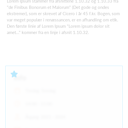
Lorem Ipsum stammer fra afsnittene 1.10.32 og 1.10.33 fra
"de Finibus Bonorum et Malorum" (Det gode og ondes
ekstremer), som er skrevet af Cicero i år 45 f.kr. Bogen, som
var meget populær i renæssancen, er en afhandling om etik.
Den første linie af Lorem Ipsum "Lorem ipsum dolor sit
amet..." kommer fra en linje i afsnit 1.10.32.
Info
Tirsdag, Torsdag
14:00 - 15:00
Årgang: 2021 - 2024