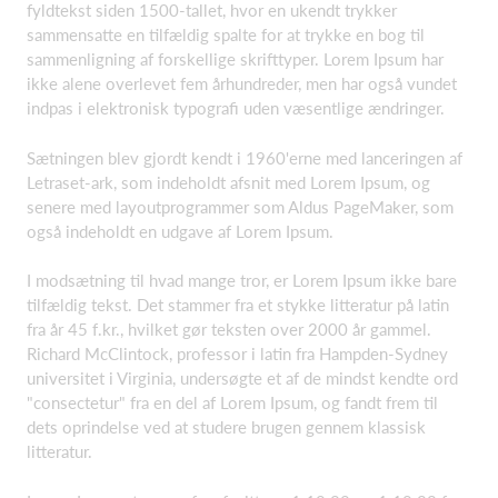
fyldtekst siden 1500-tallet, hvor en ukendt trykker
sammensatte en tilfældig spalte for at trykke en bog til
sammenligning af forskellige skrifttyper. Lorem Ipsum har
ikke alene overlevet fem århundreder, men har også vundet
indpas i elektronisk typografi uden væsentlige ændringer.
Sætningen blev gjordt kendt i 1960'erne med lanceringen af
Letraset-ark, som indeholdt afsnit med Lorem Ipsum, og
senere med layoutprogrammer som Aldus PageMaker, som
også indeholdt en udgave af Lorem Ipsum.
I modsætning til hvad mange tror, er Lorem Ipsum ikke bare
tilfældig tekst. Det stammer fra et stykke litteratur på latin
fra år 45 f.kr., hvilket gør teksten over 2000 år gammel.
Richard McClintock, professor i latin fra Hampden-Sydney
universitet i Virginia, undersøgte et af de mindst kendte ord
"consectetur" fra en del af Lorem Ipsum, og fandt frem til
dets oprindelse ved at studere brugen gennem klassisk
litteratur.