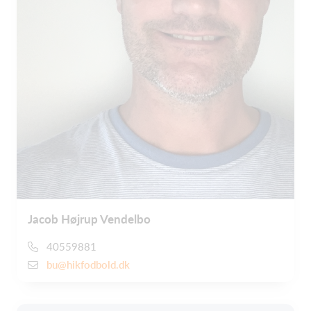
Jacob Højrup Vendelbo
40559881
bu@hikfodbold.dk