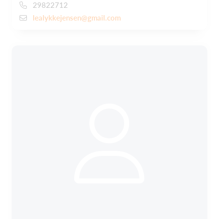
29822712
lealykkejensen@gmail.com