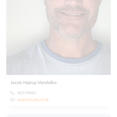
Jacob Højrup Vendelbo
40559881
bu@hikfodbold.dk