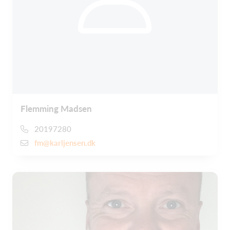
Flemming Madsen
20197280
fm@karljensen.dk