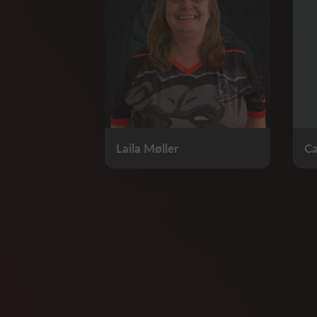
Laila Møller
Ca