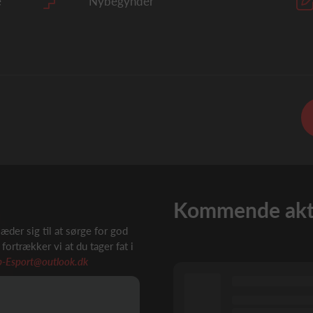
e
Nybegynder
Kommende aktiv
æder sig til at sørge for god
ortrækker vi at du tager fat i
p-Esport@outlook.dk