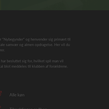
der "Nybegynder" og henvender sig primært til
iale samvær og almen opdragelse. Her vil du
rer.
ar besluttet sig for, hvilket spil man vil
kal blot meddeles til klubben af forældrene.
Alle køn