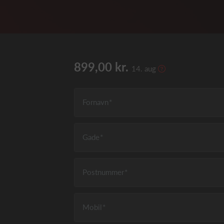
899,00 kr.
14. aug
Fornavn
Gade
Postnummer
Mobil