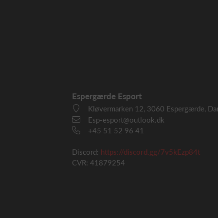
Espergærde Esport
Kløvermarken 12, 3060 Espergærde, Da
Esp-esport@outlook.dk
+45 51 52 96 41
Discord:
https://discord.gg/7v5kEzp84t
CVR: 41879254