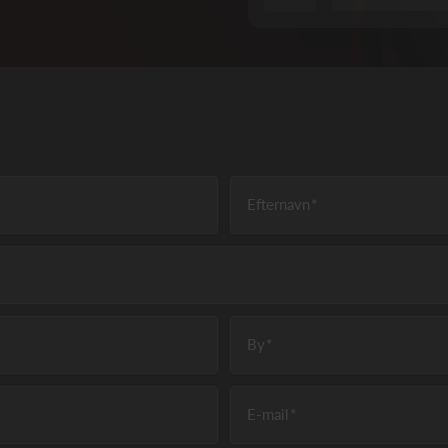
Efternavn
By
E-mail