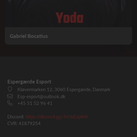
Gabriel Bocatius
Espergærde Esport
Kløvermarken 12, 3060 Espergærde, Danmark
Esp-esport@outlook.dk
+45 51 52 96 41
Discord:
https://discord.gg/7v5kEzp84t
CVR: 41879254