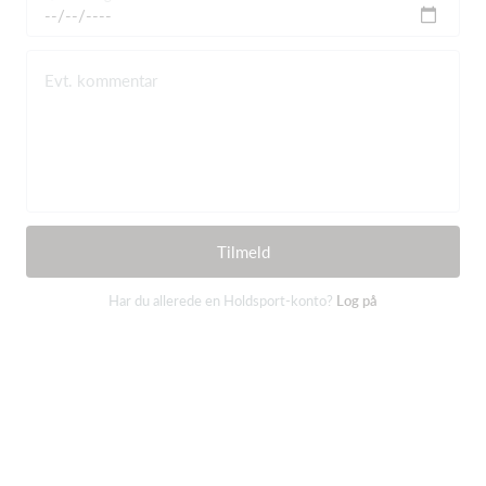
Evt. kommentar
Tilmeld
Har du allerede en Holdsport-konto?
Log på