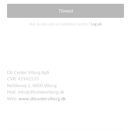
Tilmeld
Har du allerede en Holdsport-konto?
Log på
Dit Center Viborg ApS
CVR: 41942533
Nellikevej 2, 8800 Viborg
Mail:
info@ditcenterviborg.dk
Web:
www.ditcenterviborg.dk