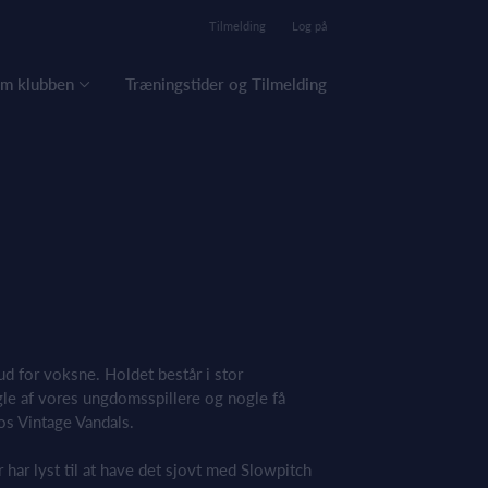
Tilmelding
Log på
m klubben
Træningstider og Tilmelding
ud for voksne. Holdet består i stor
gle af vores ungdomsspillere og nogle få
 os Vintage Vandals.
 har lyst til at have det sjovt med Slowpitch