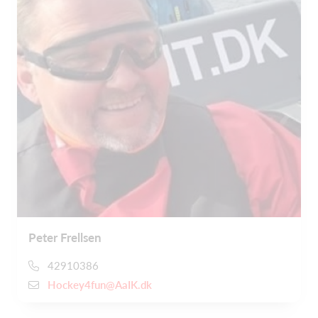
Peter Frellsen
42910386
Hockey4fun@AaIK.dk