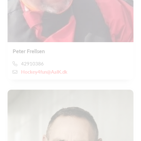
Peter Frellsen
42910386
Hockey4fun@AaIK.dk