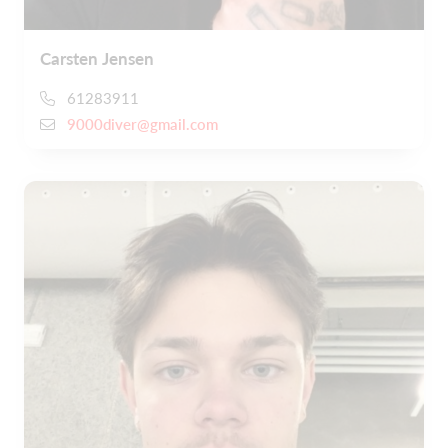
Carsten Jensen
61283911
9000diver@gmail.com