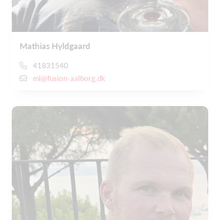
Mathias Hyldgaard
41831540
ml@fusion-aalborg.dk