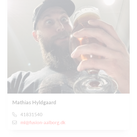
Mathias Hyldgaard
41831540
ml@fusion-aalborg.dk