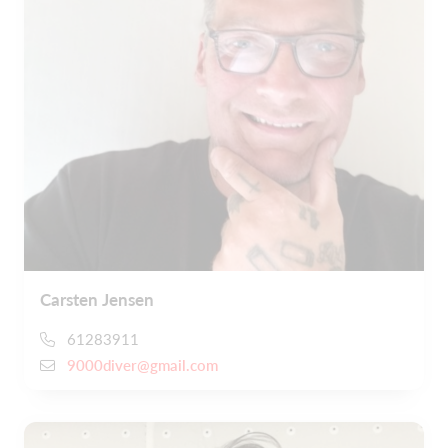
Carsten Jensen
61283911
9000diver@gmail.com