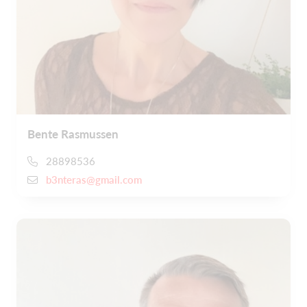
Bente Rasmussen
28898536
b3nteras@gmail.com