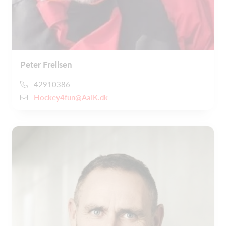
Peter Frellsen
42910386
Hockey4fun@AaIK.dk