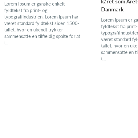
kåret som Året
Lorem Ipsum er ganske enkelt
Danmark
fyldtekst fra print- og
typografiindustrien. Lorem Ipsum har
Lorem Ipsum er ga
været standard fyldtekst siden 1500-
fyldtekst fra print
tallet, hvor en ukendt trykker
typografiindustrie
sammensatte en tilfældig spalte for at
været standard fy
t...
tallet, hvor en uk
sammensatte en til
t...