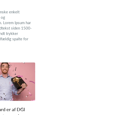
nske enkelt
- og
n. Lorem Ipsum har
ldtekst siden 1500-
endt trykker
fældig spalte for
rd er af DGI