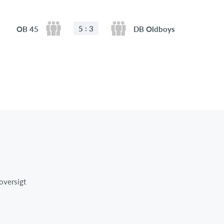
:
5
3
OB 45
DB Oldboys
oversigt