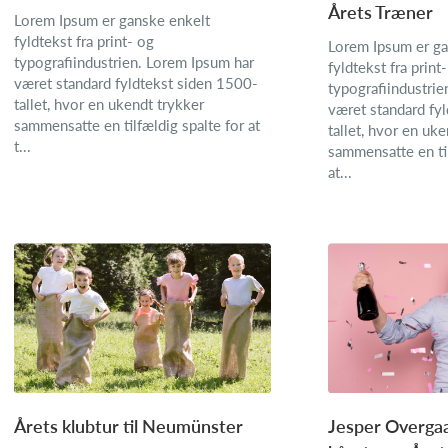
Årets Træner
Lorem Ipsum er ganske enkelt
fyldtekst fra print- og
Lorem Ipsum er ga
typografiindustrien. Lorem Ipsum har
fyldtekst fra print
været standard fyldtekst siden 1500-
typografiindustrie
tallet, hvor en ukendt trykker
været standard fy
sammensatte en tilfældig spalte for at
tallet, hvor en uk
t...
sammensatte en til
at...
Årets klubtur til Neumünster
Jesper Overgaa