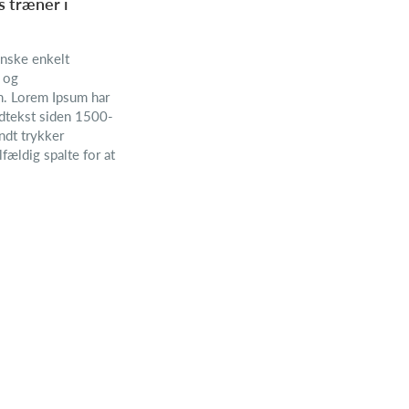
s træner i
nske enkelt
- og
n. Lorem Ipsum har
ldtekst siden 1500-
endt trykker
fældig spalte for at